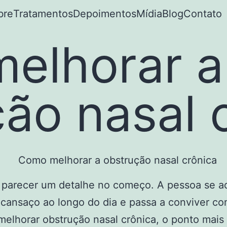
bre
Tratamentos
Depoimentos
Mídia
Blog
Contato
elhorar a
ão nasal 
a parecer um detalhe no começo. A pessoa se a
 cansaço ao longo do dia e passa a conviver c
elhorar obstrução nasal crônica, o ponto mais