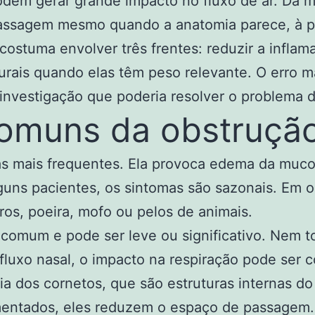
dem gerar grande impacto no fluxo de ar. Da 
assagem mesmo quando a anatomia parece, à pr
ostuma envolver três frentes: reduzir a inflam
uturais quando elas têm peso relevante. O erro
investigação que poderia resolver o problema d
omuns da obstrução
usas mais frequentes. Ela provoca edema da mu
lguns pacientes, os sintomas são sazonais. Em 
ros, poeira, mofo ou pelos de animais.
omum e pode ser leve ou significativo. Nem tod
fluxo nasal, o impacto na respiração pode ser 
ia dos cornetos, que são estruturas internas do
aumentados, eles reduzem o espaço de passagem.