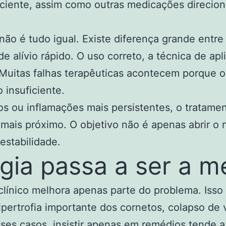
aciente, assim como outras medicações direcio
 não é tudo igual. Existe diferença grande entr
e alívio rápido. O uso correto, a técnica de a
 Muitas falhas terapêuticas acontecem porque o
insuficiente.
pos ou inflamações mais persistentes, o tratam
s próximo. O objetivo não é apenas abrir o n
estabilidade.
gia passa a ser a m
clínico melhora apenas parte do problema. Iss
ipertrofia importante dos cornetos, colapso de 
ses casos, insistir apenas em remédios tende a 