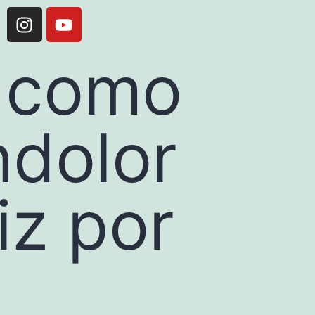
: como
ndolor
iz por