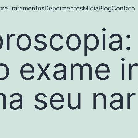
bre
Tratamentos
Depoimentos
Mídia
Blog
Contato
broscopia
 o exame i
ma seu nar