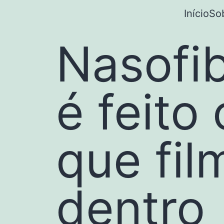
Início
So
Nasofi
é feito
que fil
dentro